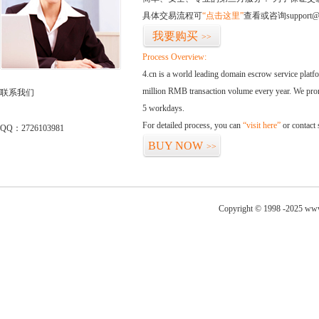
具体交易流程可
“点击这里”
查看或咨询support@
我要购买
>>
Process Overview:
4.cn is a world leading domain escrow service plat
million RMB transaction volume every year. We promi
联系我们
5 workdays.
For detailed process, you can
“visit here”
or contact
QQ：2726103981
BUY NOW
>>
Copyright © 1998 -2025 www.